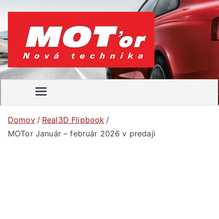
Prejsť
na
obsah
MOT'
Váš
motoristický
or
časopis
Domov
Real3D Flipbook
MOTor Január – február 2026 v predaji