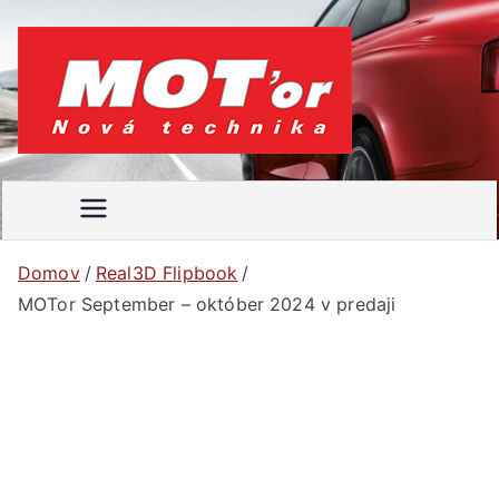
Prejsť
na
obsah
MOT'
Váš
motoristický
or
časopis
Domov
Real3D Flipbook
MOTor September – október 2024 v predaji