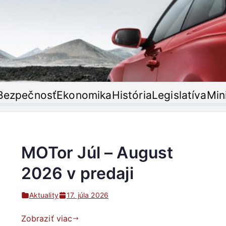
T'or
oristický časopis
Bezpečnosť
Ekonomika
História
Legislatíva
Min
MOTor Júl – August
2026 v predaji
Aktuality
17. júla 2026
Zobraziť viac