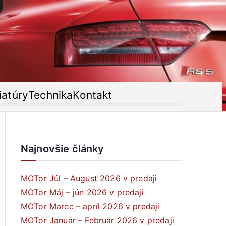
iatúry
Technika
Kontakt
Najnovšie články
MOTor Júl – August 2026 v predaji
MOTor Máj – jún 2026 v predaji
MOTor Marec – apríl 2026 v predaji
MOTor Január – Február 2026 v predaji