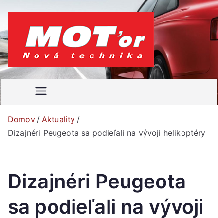
Prejsť
na
obsah
MOT'
Váš
motoristický
or
časopis
Domov
Aktuality
Dizajnéri Peugeota sa podieľali na vývoji helikoptéry
Dizajnéri Peugeota
sa podieľali na vývoji