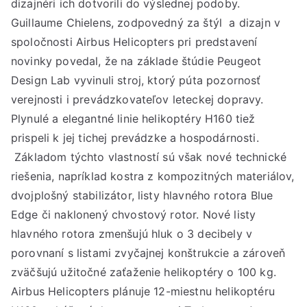
dizajnéri ich dotvorili do výslednej podoby.
Guillaume Chielens, zodpovedný za štýl a dizajn v
spoločnosti Airbus Helicopters pri predstavení
novinky povedal, že na základe štúdie Peugeot
Design Lab vyvinuli stroj, ktorý púta pozornosť
verejnosti i prevádzkovateľov leteckej dopravy.
Plynulé a elegantné linie helikoptéry H160 tiež
prispeli k jej tichej prevádzke a hospodárnosti.
Základom týchto vlastností sú však nové technické
riešenia, napríklad kostra z kompozitných materiálov,
dvojplošný stabilizátor, listy hlavného rotora Blue
Edge či naklonený chvostový rotor. Nové listy
hlavného rotora zmenšujú hluk o 3 decibely v
porovnaní s listami zvyčajnej konštrukcie a zároveň
zväčšujú užitočné zaťaženie helikoptéry o 100 kg.
Airbus Helicopters plánuje 12-miestnu helikoptéru