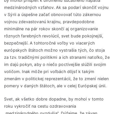
by mohol prispieť k uvoľneniu súčasného napätia
medzinárodných vzťahov. Ak sa podarí skončiť vojnu
v Sýrii a úspešne začať obnovovať túto zákernou
vojnou zdevastovanú krajinu, pravdepodobne
minimálne na pár rokov skončí aj organizovanie
rôznych farebných revolúcií, svet bude pokojnejší,
bezpečnejší. A tohtoročné voľby vo viacerých
európskych štátoch možno vystrašia tých, čo stoja
za tzv. tradičnými politikmi a ich stranami natoľko, že
im dajú pokyn, aby o niečo poctivejšie slúžili svojim
voličom. Inak môže pri voľbách dôjsť k takým
zmenám v politickej reprezentácii, že to zmení nielen
pomery v daných štátoch, ale v celej Európskej únii.
Svet, ak všetko dobre dopadne, by mohol v tomto
roku vykročiť na cestu ozdravovania
„medzinárodného ovzdušia“. Dúfajme, že závan