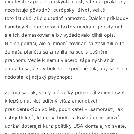
mnohých západoerópskych miest, kde už prakticky
neexistuje pôvodný „európsky“ život, veľké
teroristické akcie ututlať nemožno. Ďalších príkladov
hanebných interpretácií faktov médiami je celý rad,
ale ich demaskovanie by vyžadovalo dlhší opis.
Nielen politici, ale aj mnohí novinári sa zaslúžili o to,
že naša planéta sa zmenila na sud s pušným
prachom. Vedie k nemu viacero zápalných šnúr
a nezdá sa, že by boli zabezpečené tak, aby sa k nim
nedostal aj nejaký psychopat.
Začína sa rok, ktorý má veľký potenciál zmeniť svet
k lepšiemu. Netradičný víťaz amerických
prezidentských volieb, podnikateľ – „samorast“, ak
ustojí tlak síl, ktoré sa budú za každú cenu snažiť
udržať doterajší kurz politiky USA doma aj vo svete,