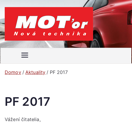
Prejsť
na
obsah
MOT'
Váš
motoristický
or
časopis
Domov
Aktuality
PF 2017
PF 2017
Vážení čitatelia,