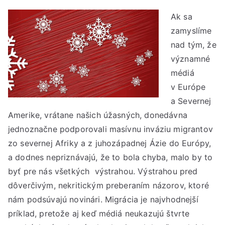
Ak sa
zamyslíme
nad tým, že
významné
médiá
v Európe
a Severnej
Amerike, vrátane našich úžasných, donedávna
jednoznačne podporovali masívnu inváziu migrantov
zo severnej Afriky a z juhozápadnej Ázie do Európy,
a dodnes nepriznávajú, že to bola chyba, malo by to
byť pre nás všetkých výstrahou. Výstrahou pred
dôverčivým, nekritickým preberaním názorov, ktoré
nám podsúvajú novinári. Migrácia je najvhodnejší
príklad, pretože aj keď médiá neukazujú štvrte