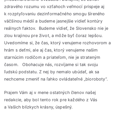
zdravého rozumu vo vzťahoch veľmocí prispeje aj
k rozptyľovaniu dezinformačného smogu šíreného
väčšinou médií a budeme jasnejšie vidieť kontúry
reálnych faktov. Budeme vidieť, že Slovensko nie je
zlou krajinou pre život, a môže byť čoraz lepšou.
Uvedomíme si, že čas, ktorý venujeme rozhovorom a
hrám s deťmi, ale aj čas, ktorý venujeme našim
starnúcim rodičom a priateľom, nie je strateným
časom. Obohacuje nás, rozvíjame si tak svoju
ľudskú podstatu. Z nej by nemalo ubúdať, ak sa
nechceme zmeniť na ľahko ovládateľné „bioroboty“.
Prajem Vám aj v mene ostatných členov našej
redakcie, aby bol tento rok pre každého z Vás
a Vašich blízkych krásny, úspešný.