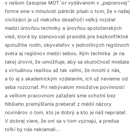
v našom časopise MOT´or vydávanom v „papierovej“
forme sme v minulosti párkrát písali o tom, že v našej
civilizácii je už niekoľko desaťročí veľký rozdiel
medzi úrovňou techniky a úrovňou spoločenských
vied, ktoré by stanovovali pravidlá pre bezkonfliktné
spolužitie rodín, obyvateľov v jednotlivých regiónoch
sveta aj regiónov medzi sebou. Kým technika je na
takej úrovni, že umožňuje, aby sa skutočnosť miešala
s virtuálnou realitou až tak veľmi, že mnohí z nás,
a to aj s akademickým vzdelaním, ich už nevieme od
seba rozoznať. Pri nebývalom množstve povinností
a veľkom pracovnom zaťažení sme ochotní bez
hlbšieho premýšľania preberať z médií názory
novinárov o tom, kto je dobrý a kto je náš nepriateľ.
V dobrej viere, že oni sa v tom vyznajú, a predsa
toľkí by nás neklamali…