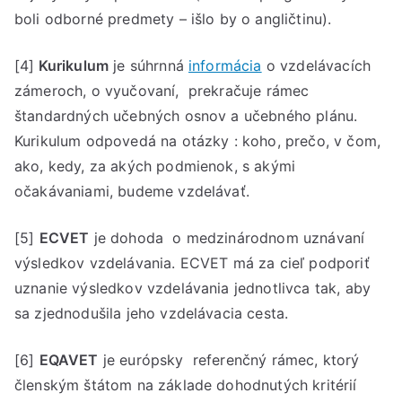
boli odborné predmety – išlo by o angličtinu).
[4]
Kurikulum
je súhrnná
informácia
o vzdelávacích
zámeroch, o vyučovaní, prekračuje rámec
štandardných učebných osnov a učebného plánu.
Kurikulum odpovedá na otázky : koho, prečo, v čom,
ako, kedy, za akých podmienok, s akými
očakávaniami, budeme vzdelávať.
[5]
ECVET
je dohoda o medzinárodnom uznávaní
výsledkov vzdelávania. ECVET má za cieľ podporiť
uznanie výsledkov vzdelávania jednotlivca tak, aby
sa zjednodušila jeho vzdelávacia cesta.
[6]
EQAVET
je európsky referenčný rámec, ktorý
členským štátom na základe dohodnutých kritérií