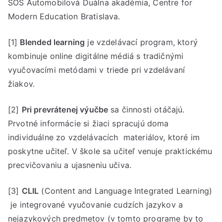
SOŠ Automobilová Duálna akadémia, Centre for
Modern Education Bratislava.
[1]
Blended learning
je vzdelávací program, ktorý
kombinuje online digitálne médiá s tradičnými
vyučovacími metódami v triede pri vzdelávaní
žiakov.
[2]
Pri prevrátenej výučbe
sa činnosti otáčajú.
Prvotné informácie si žiaci spracujú doma
individuálne zo vzdelávacích materiálov, ktoré im
poskytne učiteľ. V škole sa učiteľ venuje praktickému
precvičovaniu a ujasneniu učiva.
[3]
CLIL
(Content and Language Integrated Learning)
je integrované vyučovanie cudzích jazykov a
nejazykových predmetov (v tomto programe by to