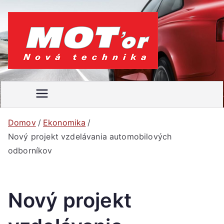
Prejsť
na
obsah
MOT'
Váš
motoristický
or
časopis
Domov
Ekonomika
Nový projekt vzdelávania automobilových
odborníkov
Nový projekt