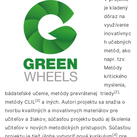
je kladený
dôraz na
využívanie
inovatívnyc
h učebných
metód, ako
napr. tzv.
Metódy
kritického
myslenia,
[2],
bádateľské učenie, metódy prevrátenej triedy
[3]
metódy CLIL
a iných. Autori projektu sa snažia o
tvorbu kvalitných a inovatívnych materiálov pre
učiteľov a žiakov, súčasťou projektu budú aj školenia
učiteľov v nových metodických prístupoch. Súčasťou
[4]
projektu je tiež úloha vytvoriť nové kurikulum
pre