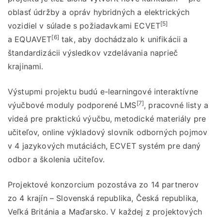
oblasť údržby a opráv hybridných a elektrických
[5]
vozidiel v súlade s požiadavkami ECVET
[6]
a EQUAVET
tak, aby dochádzalo k unifikácii a
štandardizácii výsledkov vzdelávania naprieč
krajinami.
Výstupmi projektu budú e-learningové interaktívne
[7]
výučbové moduly podporené LMS
, pracovné listy a
videá pre praktickú výučbu, metodické materiály pre
učiteľov, online výkladový slovník odborných pojmov
v 4 jazykových mutáciách, ECVET systém pre daný
odbor a školenia učiteľov.
Projektové konzorcium pozostáva zo 14 partnerov
zo 4 krajín – Slovenská republika, Česká republika,
Veľká Británia a Maďarsko. V každej z projektových