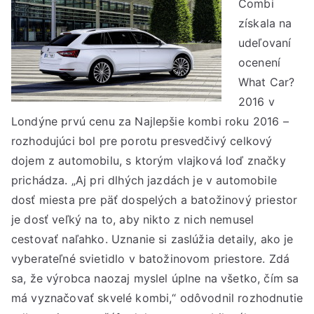
Combi
získala na
udeľovaní
ocenení
What Car?
2016 v
Londýne prvú cenu za Najlepšie kombi roku 2016 –
rozhodujúci bol pre porotu presvedčivý celkový
dojem z automobilu, s ktorým vlajková loď značky
prichádza. „Aj pri dlhých jazdách je v automobile
dosť miesta pre päť dospelých a batožinový priestor
je dosť veľký na to, aby nikto z nich nemusel
cestovať naľahko. Uznanie si zaslúžia detaily, ako je
vyberateľné svietidlo v batožinovom priestore. Zdá
sa, že výrobca naozaj myslel úplne na všetko, čím sa
má vyznačovať skvelé kombi,“ odôvodnil rozhodnutie