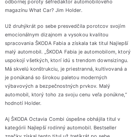
odbornej poroty šéfredaktor automobilového
magazínu What Car? Jim Holder.
Už druhýkrát po sebe presvedčila porotcov svojím
emocionálnym dizajnom a vysokou kvalitou
spracovania ŠKODA Fabia a získala tak titul Najlepší
malý automobil. „ŠKODA Fabia je automobilom, ktorý
uspokojí všetkých, ktorí idú s trendom downsizingu.
Má skvelú konštrukciu, je priestranná, kultivovaná a
je ponúkaná so širokou paletou moderných
výbavových a bezpečnostných prvkov. Malý
automobil, ktorý toho za svoju cenu veľa ponúkne,“
hodnotí Holder.
Aj ŠKODA Octavia Combi úspešne obhájila titul v
kategórii Najlepší rodinný automobil. Bestseller
značky získal tento titul už tretíkrát po sebe.