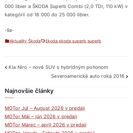
000 libier a ŠKODA Superb Combi (2,0 TDI, 110 kW) v
kategórii od 18 000 do 25 000 libier.
-ša-
Aktuality
,
Škoda
škoda
,
skoda superb
,
superb
Navigácia
Kia Niro – nové SUV s hybridným pohonom
Severoamerické auto roka 2016
v
článku
Najnovšie články
MOTor Júl – August 2026 v predaji
MOTor Máj – jún 2026 v predaji
MOTor Marec – apríl 2026 v predaji
MOTor Január – Február 2026 v predaji