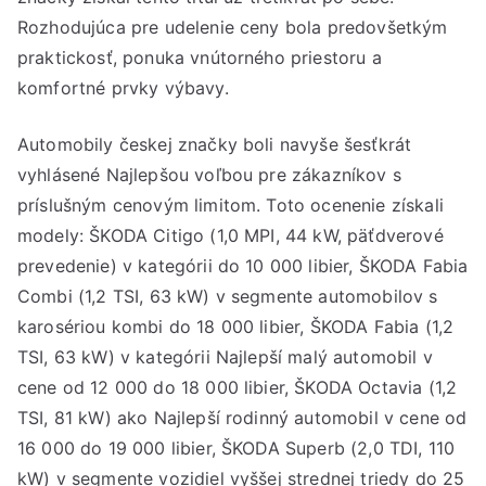
Rozhodujúca pre udelenie ceny bola predovšetkým
praktickosť, ponuka vnútorného priestoru a
komfortné prvky výbavy.
Automobily českej značky boli navyše šesťkrát
vyhlásené Najlepšou voľbou pre zákazníkov s
príslušným cenovým limitom. Toto ocenenie získali
modely: ŠKODA Citigo (1,0 MPI, 44 kW, päťdverové
prevedenie) v kategórii do 10 000 libier, ŠKODA Fabia
Combi (1,2 TSI, 63 kW) v segmente automobilov s
karosériou kombi do 18 000 libier, ŠKODA Fabia (1,2
TSI, 63 kW) v kategórii Najlepší malý automobil v
cene od 12 000 do 18 000 libier, ŠKODA Octavia (1,2
TSI, 81 kW) ako Najlepší rodinný automobil v cene od
16 000 do 19 000 libier, ŠKODA Superb (2,0 TDI, 110
kW) v segmente vozidiel vyššej strednej triedy do 25