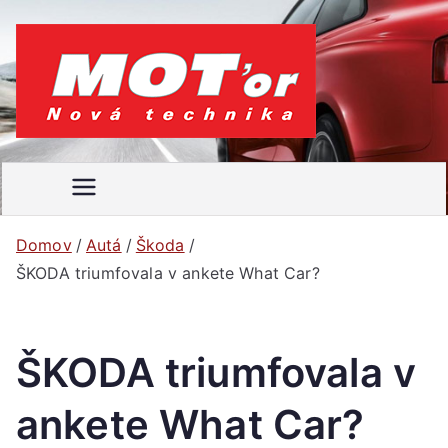
Prejsť
na
obsah
MOT'
Váš
motoristický
or
časopis
Domov
Autá
Škoda
ŠKODA triumfovala v ankete What Car?
ŠKODA triumfovala v
ankete What Car?