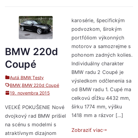
karosérie, špecifickým
podvozkom, širokým
portfóliom výkonných
motorov a samozrejme s
BMW 220d
pohonom zadných kolies.
Coupé
Individuálny charakter
BMW radu 2 Coupé je
Autá
,
BMW
,
Testy
výsledkom odčlenenia sa
BMW
,
BMW 220d Coupé
od BMW radu 1. Cupé ma
19. novembra 2015
celkovú dĺžku 4432 mm,
VEĽKÉ POKUŠENIE Nové
šírku 1774 mm, výšku
1418 mm a rázvor […]
dvojkový rad BMW prišiel
na scénu s modelmi s
Zobraziť viac
atraktívnym dizajnom