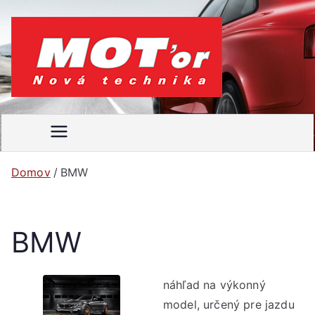
Prejsť
na
obsah
MOT'
Váš
motoristický
or
časopis
Domov
BMW
BMW
náhľad na výkonný
model, určený pre jazdu