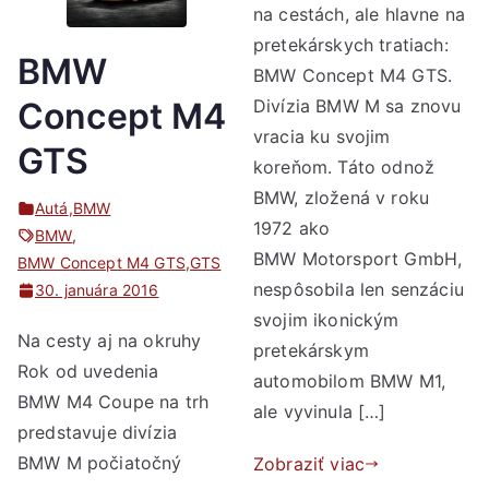
na cestách, ale hlavne na
pretekárskych tratiach:
BMW
BMW Concept M4 GTS.
Divízia BMW M sa znovu
Concept M4
vracia ku svojim
GTS
koreňom. Táto odnož
BMW, zložená v roku
Autá
,
BMW
1972 ako
BMW
,
BMW Motorsport GmbH,
BMW Concept M4 GTS
,
GTS
nespôsobila len senzáciu
30. januára 2016
svojim ikonickým
Na cesty aj na okruhy
pretekárskym
Rok od uvedenia
automobilom BMW M1,
BMW M4 Coupe na trh
ale vyvinula […]
predstavuje divízia
BMW M počiatočný
Zobraziť viac