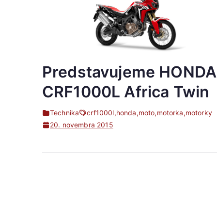
Predstavujeme HONDA
CRF1000L Africa Twin
Technika
crf1000l
,
honda
,
moto
,
motorka
,
motorky
20. novembra 2015