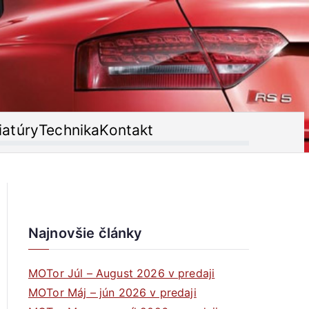
iatúry
Technika
Kontakt
Najnovšie články
MOTor Júl – August 2026 v predaji
MOTor Máj – jún 2026 v predaji