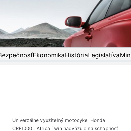
T'or
oristický časopis
Bezpečnosť
Ekonomika
História
Legislatíva
Min
Univerzálne využiteľný motocykel Honda
CRF1000L Africa Twin nadväzuje na schopnosť