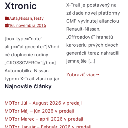
Xtronic
X-Trail je postavený na
základe novej platformy
Autá
,
Nissan
,
Testy
CMF vyvinutej alianciou
16. novembra 2015
Renault-Nissan.
„Offroadovú“ hranatú
[box type=“note“
karosériu prvých dvoch
align=“aligncenter“]Vhod
generácií teraz nahradili
né doplnenie rodiny
jemnejšie […]
„CROSSOVEROV“[/box]
Automobilka Nissan
Zobraziť viac
typom X-Trail vlani na jar
Najnovšie články
MOTor Júl – August 2026 v predaji
MOTor Máj – jún 2026 v predaji
MOTor Marec – apríl 2026 v predaji
MOTor Január – Február 2026 v predaji