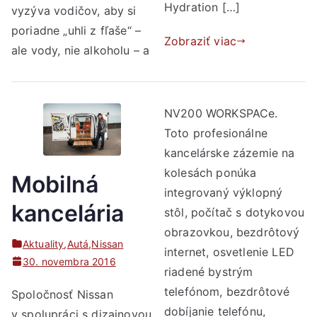
Hydration […]
vyzýva vodičov, aby si
poriadne „uhli z fľaše“ –
Zobraziť viac
ale vody, nie alkoholu – a
NV200 WORKSPACe.
Toto profesionálne
kancelárske zázemie na
kolesách ponúka
Mobilná
integrovaný výklopný
kancelária
stôl, počítač s dotykovou
obrazovkou, bezdrôtový
Aktuality
,
Autá
,
Nissan
internet, osvetlenie LED
30. novembra 2016
riadené bystrým
telefónom, bezdrôtové
Spoločnosť Nissan
dobíjanie telefónu,
v spolupráci s dizajnovou