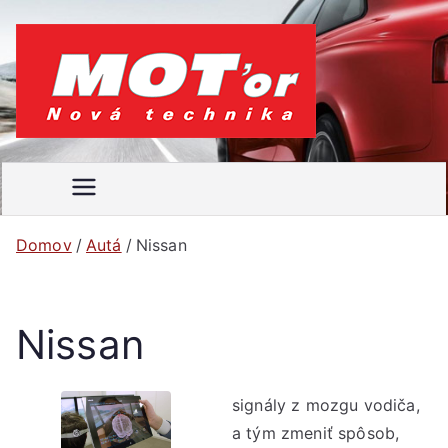
Prejsť
na
obsah
MOT'
Váš
motoristický
or
časopis
Domov
Autá
Nissan
Nissan
signály z mozgu vodiča,
a tým zmeniť spôsob,