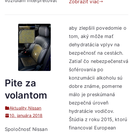
vozidlám interpretovať
Zobraziť viac
aby zlepšili povedomie o
tom, aký môže mať
dehydratácia vplyv na
bezpečnosť na cestách.
Zatiaľ čo nebezpečenstvá
šoférovania po
konzumácii alkoholu sú
Pite za
dobre známe, pomerne
volantom
málo je preskúmaná
bezpečná úroveň
Aktuality
,
Nissan
hydratácie vodičov.
10. januára 2018
Štúdia z roku 2015, ktorú
financoval European
Spoločnosť Nissan