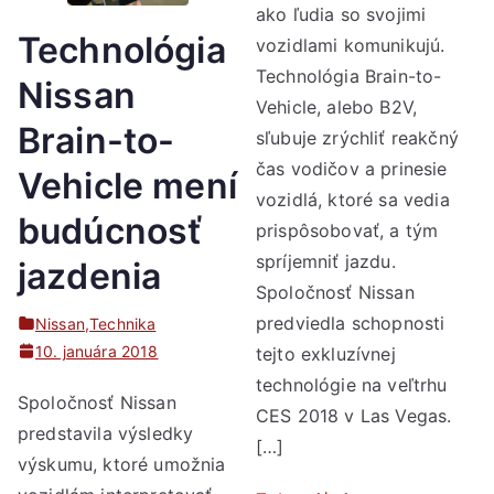
ako ľudia so svojimi
Technológia
vozidlami komunikujú.
Technológia Brain-to-
Nissan
Vehicle, alebo B2V,
Brain-to-
sľubuje zrýchliť reakčný
čas vodičov a prinesie
Vehicle mení
vozidlá, ktoré sa vedia
budúcnosť
prispôsobovať, a tým
spríjemniť jazdu.
jazdenia
Spoločnosť Nissan
predviedla schopnosti
Nissan
,
Technika
10. januára 2018
tejto exkluzívnej
technológie na veľtrhu
Spoločnosť Nissan
CES 2018 v Las Vegas.
predstavila výsledky
[…]
výskumu, ktoré umožnia