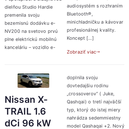
audiosystém s rozhraním
dielňou Studio Hardie
Bluetooth®,
premenila svoju
minichladničku a kávovar
bezemisnú dodávku e-
profesionálnej kvality.
NV200 na svetovo prvú
Koncept […]
plne elektrickú mobilnú
kanceláriu – vozidlo e-
Zobraziť viac
doplnila svoju
dovtedajšiu rodinu
„crossoverov“ ( Juke,
Nissan X-
Qashqai) o tretí najväčší
TRAIL 1.6
typ, ktorý do istej miery
nahrádza sedemmiestny
dCi 96 kW
model Qashaqai +2. Nový