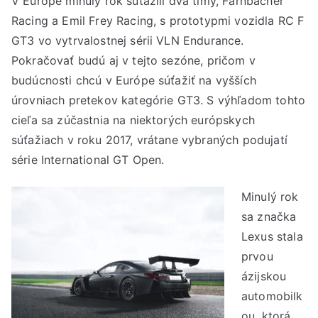
V Európe minulý rok súťažili dva tímy, Farnbacher
Racing a Emil Frey Racing, s prototypmi vozidla RC F
GT3 vo vytrvalostnej sérii VLN Endurance.
Pokračovať budú aj v tejto sezóne, pričom v
budúcnosti chcú v Európe súťažiť na vyšších
úrovniach pretekov kategórie GT3. S výhľadom tohto
cieľa sa zúčastnia na niektorých európskych
súťažiach v roku 2017, vrátane vybraných podujatí
série International GT Open.
Minulý rok
sa značka
Lexus stala
prvou
ázijskou
automobilk
ou, ktorá