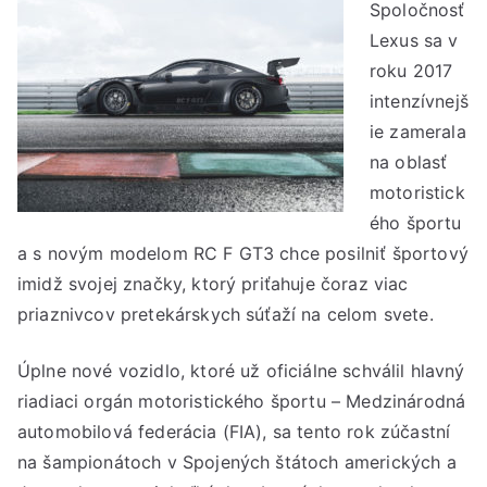
Spoločnosť
Lexus sa v
roku 2017
intenzívnejš
ie zamerala
na oblasť
motoristick
ého športu
a s novým modelom RC F GT3 chce posilniť športový
imidž svojej značky, ktorý priťahuje čoraz viac
priaznivcov pretekárskych súťaží na celom svete.
Úplne nové vozidlo, ktoré už oficiálne schválil hlavný
riadiaci orgán motoristického športu – Medzinárodná
automobilová federácia (FIA), sa tento rok zúčastní
na šampionátoch v Spojených štátoch amerických a