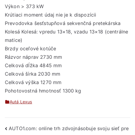
Výkon > 373 kW
Krútiaci moment údaj nie je k dispozícii
Prevodovka šesťstupňová sekvenčná pretekárska
Kolesá Kolesá: vpredu 13×18, vzadu 13×18 (centrálne
matice)
Brzdy oceľové kotúče
Rázvor náprav 2730 mm
Celková dĺžka 4845 mm
Celková šírka 2030 mm
Celková výška 1270 mm
Pohotovostná hmotnosť 1300 kg
Autá
,
Lexus
Navigácia
AUTO1.com: online trh zdvojnásobuje svoju sieť pre