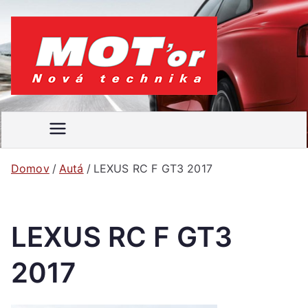
Prejsť
na
obsah
MOT'
Váš
motoristický
or
časopis
Domov
Autá
LEXUS RC F GT3 2017
LEXUS RC F GT3
2017