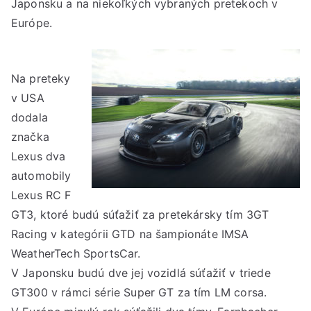
Japonsku a na niekoľkých vybraných pretekoch v
Európe.
Na preteky
v USA
dodala
značka
Lexus dva
automobily
Lexus RC F
GT3, ktoré budú súťažiť za pretekársky tím 3GT
Racing v kategórii GTD na šampionáte IMSA
WeatherTech SportsCar.
V Japonsku budú dve jej vozidlá súťažiť v triede
GT300 v rámci série Super GT za tím LM corsa.