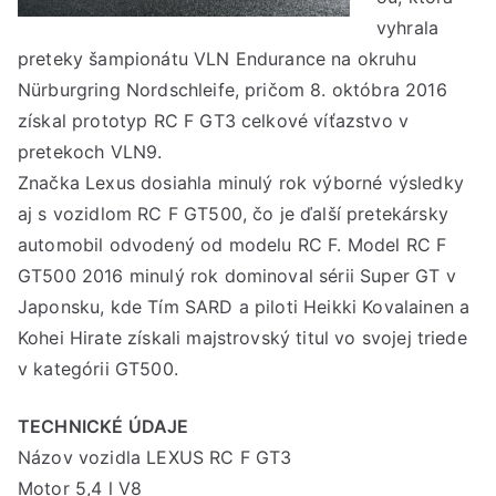
vyhrala
preteky šampionátu VLN Endurance na okruhu
Nürburgring Nordschleife, pričom 8. októbra 2016
získal prototyp RC F GT3 celkové víťazstvo v
pretekoch VLN9.
Značka Lexus dosiahla minulý rok výborné výsledky
aj s vozidlom RC F GT500, čo je ďalší pretekársky
automobil odvodený od modelu RC F. Model RC F
GT500 2016 minulý rok dominoval sérii Super GT v
Japonsku, kde Tím SARD a piloti Heikki Kovalainen a
Kohei Hirate získali majstrovský titul vo svojej triede
v kategórii GT500.
TECHNICKÉ ÚDAJE
Názov vozidla LEXUS RC F GT3
Motor 5,4 l V8