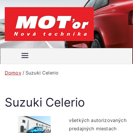
Prejsť
na
obsah
MOT'
Váš
motoristický
or
časopis
Domov
Suzuki Celerio
Suzuki Celerio
všetkých autorizovaných
predajných miestach