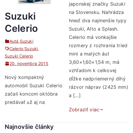
japonskej značky Suzuki
na Slovensku. Nahrádza
Suzuki
hneď dva najmenšie typy
Celerio
Suzuki, Alto a Splash.
Celerio má vonkajšie
Autá
,
Suzuki
rozmery z rozhrania tried
Celerio
,
Suzuki
,
mini a malých áut
Suzuki Celerio
3,60×1,60×1,54 m, má
20. novembra 2015
vzhľadom k celkovej
Nový kompaktný
dĺžke nadpriemerný dlhý
automobil Suzuki Celerio
rázvor náprav (2425 mm)
začali koncom októbra
a […]
predávať už aj na
Zobraziť viac
Najnovšie články