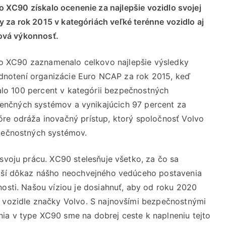
o XC90 získalo ocenenie za najlepšie vozidlo svojej
dy za rok 2015 v kategóriách veľké terénne vozidlo aj
ová výkonnosť.
o XC90 zaznamenalo celkovo najlepšie výsledky
dnotení organizácie Euro NCAP za rok 2015, keď
alo 100 percent v kategórii bezpečnostných
tenčných systémov a vynikajúcich 97 percent za
óre odráža inovačný prístup, ktorý spoločnosť Volvo
zpečnostných systémov.
 svoju prácu. XC90 stelesňuje všetko, za čo sa
alší dôkaz nášho neochvejného vedúceho postavenia
nosti. Našou víziou je dosiahnuť, aby od roku 2020
m vozidle značky Volvo. S najnovšími bezpečnostnými
ia v type XC90 sme na dobrej ceste k naplneniu tejto