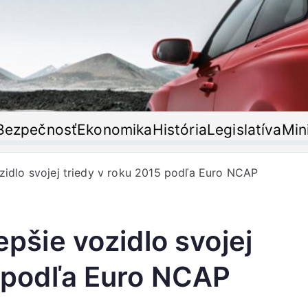
T'or
oristický časopis
Bezpečnosť
Ekonomika
História
Legislatíva
Min
zidlo svojej triedy v roku 2015 podľa Euro NCAP
epšie vozidlo svojej
5 podľa Euro NCAP