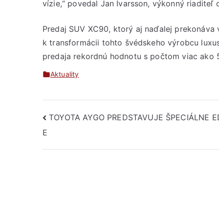
vízie,“ povedal Jan Ivarsson, výkonný riaditeľ
Predaj SUV XC90, ktorý aj naďalej prekonáva 
k transformácii tohto švédskeho výrobcu luxu
predaja rekordnú hodnotu s počtom viac ako 
Aktuality
Navigácia
TOYOTA AYGO PREDSTAVUJE ŠPECIÁLNE ED
E
v
článku