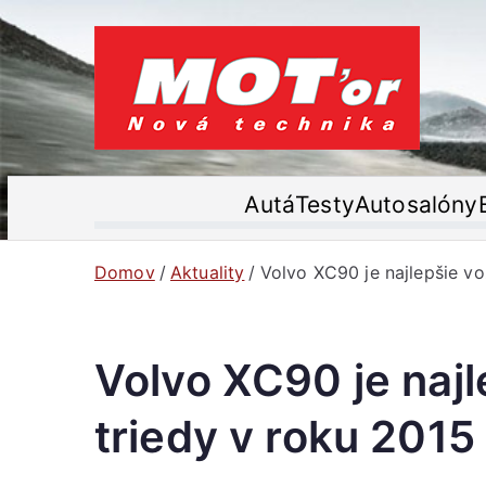
Prejsť
na
obsah
MO
Váš mot
Autá
Testy
Autosalóny
Domov
Aktuality
Volvo XC90 je najlepšie vo
Volvo XC90 je najl
triedy v roku 201