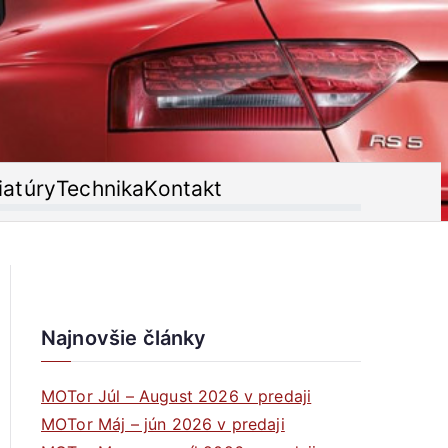
iatúry
Technika
Kontakt
Najnovšie články
MOTor Júl – August 2026 v predaji
MOTor Máj – jún 2026 v predaji